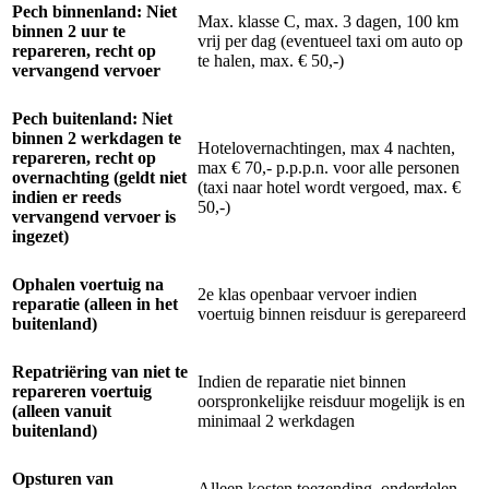
Pech binnenland: Niet
Max. klasse C, max. 3 dagen, 100 km
binnen 2 uur te
vrij per dag (eventueel taxi om auto op
repareren, recht op
te halen, max. € 50,-)
vervangend vervoer
Pech buitenland: Niet
binnen 2 werkdagen te
Hotelovernachtingen, max 4 nachten,
repareren, recht op
max € 70,- p.p.p.n. voor alle personen
overnachting (geldt niet
(taxi naar hotel wordt vergoed, max. €
indien er reeds
50,-)
vervangend vervoer is
ingezet)
Ophalen voertuig na
2e klas openbaar vervoer indien
reparatie (alleen in het
voertuig binnen reisduur is gerepareerd
buitenland)
Repatriëring van niet te
Indien de reparatie niet binnen
repareren voertuig
oorspronkelijke reisduur mogelijk is en
(alleen vanuit
minimaal 2 werkdagen
buitenland)
Opsturen van
Alleen kosten toezending, onderdelen