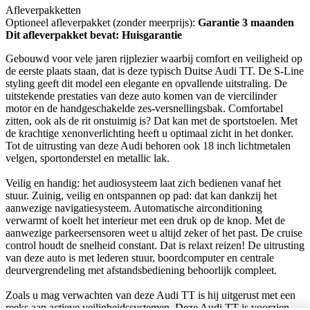
Afleverpakketten
Optioneel afleverpakket (zonder meerprijs):
Garantie 3 maanden
Dit afleverpakket bevat: Huisgarantie
Gebouwd voor vele jaren rijplezier waarbij comfort en veiligheid op
de eerste plaats staan, dat is deze typisch Duitse Audi TT. De S-Line
styling geeft dit model een elegante en opvallende uitstraling. De
uitstekende prestaties van deze auto komen van de viercilinder
motor en de handgeschakelde zes-versnellingsbak. Comfortabel
zitten, ook als de rit onstuimig is? Dat kan met de sportstoelen. Met
de krachtige xenonverlichting heeft u optimaal zicht in het donker.
Tot de uitrusting van deze Audi behoren ook 18 inch lichtmetalen
velgen, sportonderstel en metallic lak.
Veilig en handig: het audiosysteem laat zich bedienen vanaf het
stuur. Zuinig, veilig en ontspannen op pad: dat kan dankzij het
aanwezige navigatiesysteem. Automatische airconditioning
verwarmt of koelt het interieur met een druk op de knop. Met de
aanwezige parkeersensoren weet u altijd zeker of het past. De cruise
control houdt de snelheid constant. Dat is relaxt reizen! De uitrusting
van deze auto is met lederen stuur, boordcomputer en centrale
deurvergrendeling met afstandsbediening behoorlijk compleet.
Zoals u mag verwachten van deze Audi TT is hij uitgerust met een
reeks aan actieve veiligheidssystemen. Deze Audi TT is voorzien