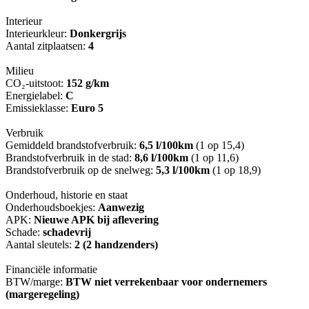
Interieur
Interieurkleur:
Donkergrijs
Aantal zitplaatsen:
4
Milieu
CO₂-uitstoot:
152 g/km
Energielabel:
C
Emissieklasse:
Euro 5
Verbruik
Gemiddeld brandstofverbruik:
6,5 l/100km
(1 op 15,4)
Brandstofverbruik in de stad:
8,6 l/100km
(1 op 11,6)
Brandstofverbruik op de snelweg:
5,3 l/100km
(1 op 18,9)
Onderhoud, historie en staat
Onderhoudsboekjes:
Aanwezig
APK:
Nieuwe APK bij aflevering
Schade:
schadevrij
Aantal sleutels:
2 (2 handzenders)
Financiële informatie
BTW/marge:
BTW niet verrekenbaar voor ondernemers
(margeregeling)