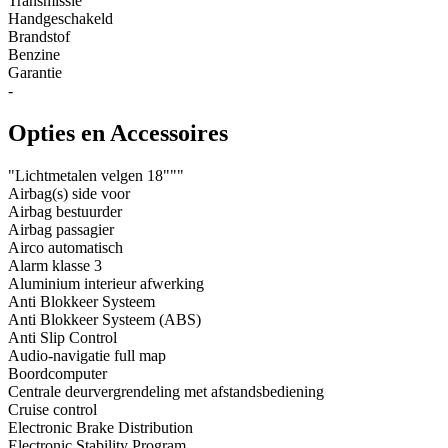
Transmissie
Handgeschakeld
Brandstof
Benzine
Garantie
-
Opties en Accessoires
"Lichtmetalen velgen 18"""
Airbag(s) side voor
Airbag bestuurder
Airbag passagier
Airco automatisch
Alarm klasse 3
Aluminium interieur afwerking
Anti Blokkeer Systeem
Anti Blokkeer Systeem (ABS)
Anti Slip Control
Audio-navigatie full map
Boordcomputer
Centrale deurvergrendeling met afstandsbediening
Cruise control
Electronic Brake Distribution
Electronic Stability Program