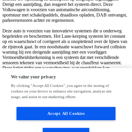
Dreigt een aanrijding, dan reageert het systeem direct. Deze
Volkswagen is voorzien van automatische airconditioning,
sportstuur met schakelpaddels, draadloos opladen, DAB ontvangst,
parkeersensoren achter en regensensor.
Deze auto is voorzien van innovatieve systemen die u onderweg
begeleiden en beschermen. Het Lane-keeping systeem let constant
op en waarschuwt of corrigeert als u onoplettend over de lijnen van
de rijstrook gaat. In een noodsituatie waarschuwt forward collision
warning bij een dreigende aanrijding met een voorligger.
Vermoeidheidsherkenning is een systeem dat met verschillende
sensoren tekenen van vermoeidheid bij de chauffeur waarneemt.
Deze krijgt tijdig een waarschuwing, wat ongelukken kan
voorkomen. In deze Volkswagen vinden we verder een
We value your privacy
dodehoekdetectie, accident avoidance system, hill hold functie,
frontale botsbescherming en bandenspanningcontrolesysteem.
By clicking “Accept All Cookies”, you agree to the storing of
cookies on your device to enhance site navigation, analyze site
Heeft u serieus interesse in deze auto? Bel of mail ons dan voor een
usage, and assist in our marketing efforts.
afspraak.
Deze occasion wordt standaard geleverd met 3 maanden
Accept All Cookies
huisgarantie.
Prijs is inclusief BTW.