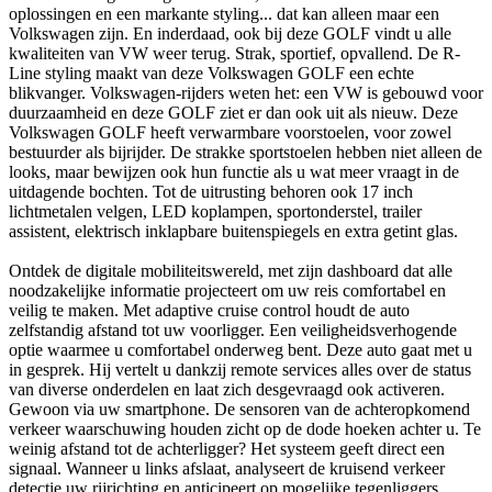
oplossingen en een markante styling... dat kan alleen maar een
Volkswagen zijn. En inderdaad, ook bij deze GOLF vindt u alle
kwaliteiten van VW weer terug. Strak, sportief, opvallend. De R-
Line styling maakt van deze Volkswagen GOLF een echte
blikvanger. Volkswagen-rijders weten het: een VW is gebouwd voor
duurzaamheid en deze GOLF ziet er dan ook uit als nieuw. Deze
Volkswagen GOLF heeft verwarmbare voorstoelen, voor zowel
bestuurder als bijrijder. De strakke sportstoelen hebben niet alleen de
looks, maar bewijzen ook hun functie als u wat meer vraagt in de
uitdagende bochten. Tot de uitrusting behoren ook 17 inch
lichtmetalen velgen, LED koplampen, sportonderstel, trailer
assistent, elektrisch inklapbare buitenspiegels en extra getint glas.
Ontdek de digitale mobiliteitswereld, met zijn dashboard dat alle
noodzakelijke informatie projecteert om uw reis comfortabel en
veilig te maken. Met adaptive cruise control houdt de auto
zelfstandig afstand tot uw voorligger. Een veiligheidsverhogende
optie waarmee u comfortabel onderweg bent. Deze auto gaat met u
in gesprek. Hij vertelt u dankzij remote services alles over de status
van diverse onderdelen en laat zich desgevraagd ook activeren.
Gewoon via uw smartphone. De sensoren van de achteropkomend
verkeer waarschuwing houden zicht op de dode hoeken achter u. Te
weinig afstand tot de achterligger? Het systeem geeft direct een
signaal. Wanneer u links afslaat, analyseert de kruisend verkeer
detectie uw rijrichting en anticipeert op mogelijke tegenliggers.