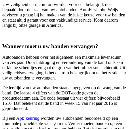
Uw veiligheid en rijcomfort worden voor een belangrijk deel
bepaald door de staat van uw autobanden. AutoFirst John Weijs
adviseert u graag bij het maken van de juiste keuze voor uw banden
en staat altijd garant voor een vakkundige service. Kom daarom
langs bij onze garage in America.
Wanneer moet u uw banden vervangen?
Autobanden hebben over het algemeen een maximale levensduur
van zes jaar. Door uitdroging en veroudering van de band ontstaan
er kleine scheurtjes en gaat de grip van het rubber snel achteruit. Uit
veiligheidsoverweging is het daarom belangrijk om na het zesde jaar
uw autobanden te vervangen.
De leeftijd van uw autobanden staat aangegeven op de wang van de
band. De laatste 4 cijfers van de DOT-code geven de
productiedatum aan. De code bestaat uit vier cijfers; bijvoorbeeld
1516. Dat betekent dat de band in week 15 van het jaar 2016 is
geproduceerd.
Bij een
Apk-keuring
worden uw autobanden beoordeeld op een
minimale profieldiepte van 1,6 mm. Verder moeten banden op één
as dezelfde maat en karkasstructuur hebben. Tot slot worden ze ook