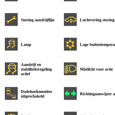
Storing aandrijflijn
Luchtvering storing
Lamp
Lage buitentempera
Aandrijf en
stabiliteitsregeling
Mistlicht voor actie
actief
Dodehoekmonitor
Richtingaanwijzer a
uitgeschakeld