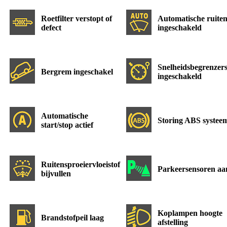
Roetfilter verstopt of
Automatische ruiten
defect
ingeschakeld
Snelheidsbegrenzer
Bergrem ingeschakel
ingeschakeld
Automatische
Storing ABS systee
start/stop actief
Ruitensproeiervloeistof
Parkeersensoren aa
bijvullen
Koplampen hoogte
Brandstofpeil laag
afstelling