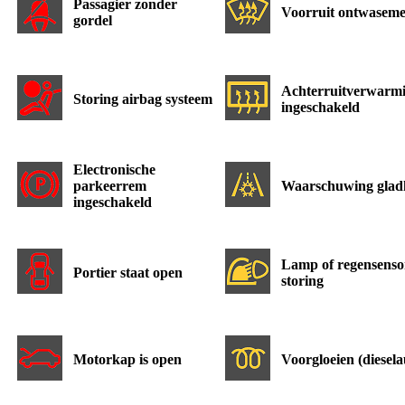
Passagier zonder
Voorruit ontwasem
gordel
Achterruitverwarm
Storing airbag systeem
ingeschakeld
Electronische
parkeerrem
Waarschuwing glad
ingeschakeld
Lamp of regensenso
Portier staat open
storing
Motorkap is open
Voorgloeien (diesela